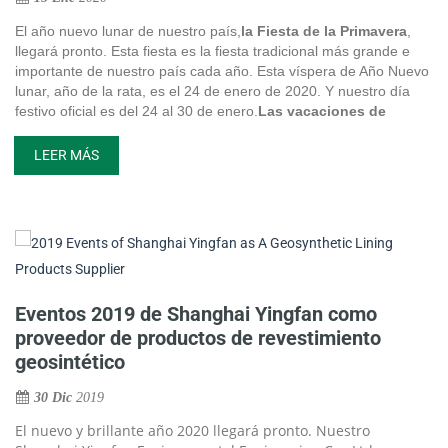
El año nuevo lunar de nuestro país,
la Fiesta de la Primavera
,
llegará pronto. Esta fiesta es la fiesta tradicional más grande e
importante de nuestro país cada año. Esta víspera de Año Nuevo
lunar, año de la rata, es el 24 de enero de 2020. Y nuestro día
festivo oficial es del 24 al 30 de enero.
Las vacaciones de
nuestra empresa se organizan de la siguiente manera:
19 de
ésimo
c
enero
al 31 de enero
2020, Vacaciones de los trabajadores
LEER MÁS
Rd
c
de las fábricas; 23 de enero
al 31 de enero
2020, Vacaciones
del personal de oficina.
Eventos 2019 de Shanghai Yingfan como
proveedor de productos de revestimiento
geosintético
30 Dic
2019
El nuevo y brillante año 2020 llegará pronto. Nuestro