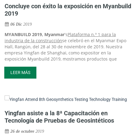
Concluye con éxito la exposición en Myanbuild
2019
06 Dic
2019
MYANBUILD 2019, Myanmar
's
Plataforma n.º 1 para la
industria de la construcción
se celebró en el Myanmar Expo
Hall, Rangún, del 28 al 30 de noviembre de 2019. Nuestra
empresa Yingfan de Shanghai, como expositor en la
exposición Myanbuild 2019, mostramos productos que
incluyen revestimiento de HDPE de geomembrana, tela
geotextil, manta de bentonita, geocompuestos, malla de
LEER MÁS
geomalla, etc., además de nuestros servicios de instalación.
Yingfan asiste a la 8ª Capacitación en
Tecnología de Pruebas de Geosintéticos
26 de octubre
2019