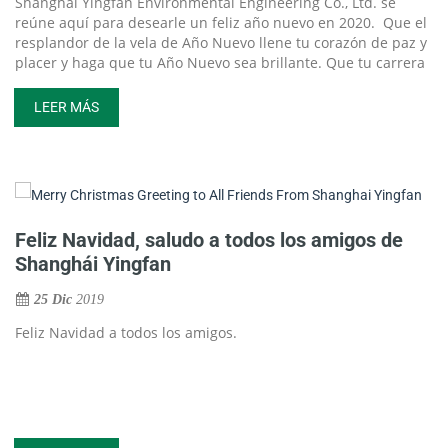
Shanghai Yingfan Environmental Engineering Co., Ltd. se
reúne aquí para desearle un feliz año nuevo en 2020. Que el
resplandor de la vela de Año Nuevo llene tu corazón de paz y
placer y haga que tu Año Nuevo sea brillante. Que tu carrera
sea fluida y próspera en el nuevo año.
Aquí recordaremos nuestros eventos de 2019 en nuestra
LEER MÁS
empresa. Y deseamos que nuestra empresa vuelva a tener un
año nuevo en auge en 2020.
Feliz Navidad, saludo a todos los amigos de
Shanghái Yingfan
25 Dic
2019
Feliz Navidad a todos los amigos.