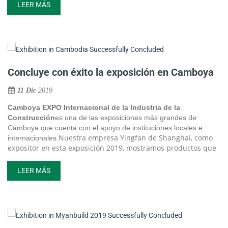
LEER MÁS
Concluye con éxito la exposición en Camboya
11 Dic
2019
Camboya EXPO Internacional de la Industria de la
Construcción
es una de las exposiciones más grandes de
Camboya que cuenta con el apoyo de instituciones locales e
Nuestra empresa Yingfan de Shanghai, como
internacionales.
expositor en esta exposición 2019, mostramos productos que
incluyen revestimiento de geomembrana de HDPE, tela
geotextil permeable, barrera de bentonita, compuestos de
LEER MÁS
drenaje de georedes, membrana geocompuesta, etc., además
de nuestros servicios de instalación.