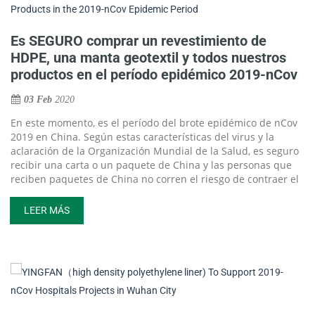
relevante el 12 de febrero de 2020.
Es SEGURO comprar un revestimiento de
HDPE, una manta geotextil y todos nuestros
productos en el período epidémico 2019-nCov
03 Feb
2020
En este momento, es el período del brote epidémico de nCov
2019 en China. Según estas características del virus y la
aclaración de la Organización Mundial de la Salud, es seguro
recibir una carta o un paquete de China y las personas que
reciben paquetes de China no corren el riesgo de contraer el
2019n-CoV. Según análisis anteriores, los coronavirus no
sobreviven mucho tiempo en objetos, como cartas o
LEER MÁS
paquetes.