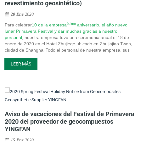
revestimiento geosintético)
20 Ene
2020
ésimo
Para celebrar
10 de la empresa
aniversario, el año nuevo
lunar Primavera F
estival y dar muchas gracias a nuestro
personal
, nuestra empresa tuvo una ceremonia anual el 18 de
enero de 2020 en el Hotel Zhujiege ubicado en Zhujiajiao Twon,
ciudad de Shanghai.
Todo el personal de nuestra empresa, sus
familias, algunos de los clientes de nuestra empresa,
proveedores, cooperaron
Socios
se reunieron para asistir a esta
LEER MÁS
ceremonia y tuvieron una fiesta. Los premios fueron premiados
por 10 años de experiencia laboral en el personal, el excelente
desempeño anual del personal y las 3 mejores ventas. El
personal directivo de nuestra empresa pronunció sus discursos.
Aviso de vacaciones del Festival de Primavera
2020 del proveedor de geocompuestos
YINGFAN
15 Ene
2020