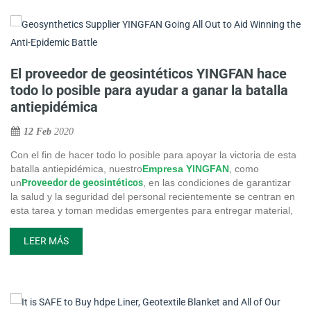
de los geotextiles como prototipo, y ensambla las bases para
un nuevo colectivo individual.
El proveedor de geosintéticos YINGFAN hace
todo lo posible para ayudar a ganar la batalla
antiepidémica
12 Feb
2020
Con el fin de hacer todo lo posible para apoyar la victoria de esta
batalla antiepidémica, nuestro
Empresa YINGFAN
, como
un
Proveedor de geosintéticos
, en las condiciones de garantizar
la salud y la seguridad del personal recientemente se centran en
esta tarea y toman medidas emergentes para entregar material,
organizar la producción y la logística, sin discutir las condiciones y
sin importar todos los costos. Teniendo en cuenta los esfuerzos
LEER MÁS
de nuestra empresa para esta dura batalla, el equipo de medios
de comunicación de la televisión oficial de Shanghai, presentado
por los funcionarios del Parque Industrial de Zhujiajiao y los
funcionarios del gobierno local, vino a tener una entrevista con
nuestro director general, el Sr. Heyong y nuestro personal