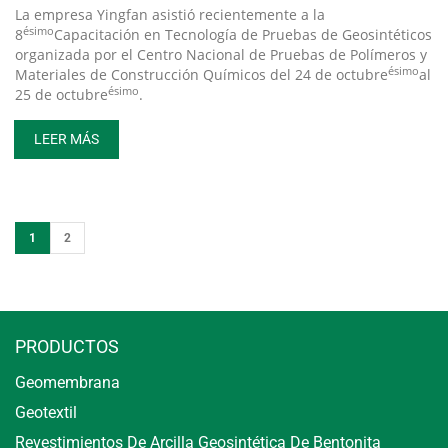
La empresa Yingfan asistió recientemente a la
ésimo
8
Capacitación en Tecnología de Pruebas de Geosintéticos
organizada por el Centro Nacional de Pruebas de Polímeros y
ésimo
Materiales de Construcción Químicos del 24 de octubre
al
ésimo
25 de octubre
.
LEER MÁS
1
2
PRODUCTOS
Geomembrana
Geotextil
Revestimientos De Arcilla Geosintética De Bentonita