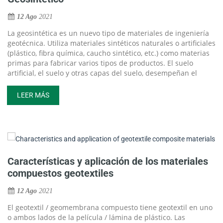
12 Ago
2021
La geosintética es un nuevo tipo de materiales de ingeniería
geotécnica. Utiliza materiales sintéticos naturales o artificiales
(plástico, fibra química, caucho sintético, etc.) como materias
primas para fabricar varios tipos de productos. El suelo
artificial, el suelo y otras capas del suelo, desempeñan el
papel de mejorar (paisaje) o proteger el suelo. En la
actualidad, cuenta con una amplia gama de tierras,
LEER MÁS
ferrocarriles, energía hidroeléctrica, construcción, puertos
marítimos, minería, militar, protección del medio ambiente y
otros campos de ingeniería.
El desarrollo de geosintéticos modernos se basa en el
desarrollo de materiales sintéticos: plásticos, fibras sintéticas
y caucho sintético. En 1870, W.John e ISHyatt en los Estados
Características y aplicación de los materiales
Unidos inventaron un plástico sintetizado con nitrocelulosa y
compuestos geotextiles
alcanfor: el plastificante: "celuloide". En 1908, Leo Baekeland
sintetizó el plástico plástico. Antes de la década de 1950,
12 Ago
2021
salen los solventes de cloruro de polivinilo (PVC), polietileno
(PE), polietileno de baja densidad (LDPE), polipropileno (nylon),
El geotextil / geomembrana compuesto tiene geotextil en uno
poliéster (PET), polietileno de alta densidad (HDPE) y
o ambos lados de la película / lámina de plástico. Las
polipropileno (PP). Con la regeneración exitosa de varios